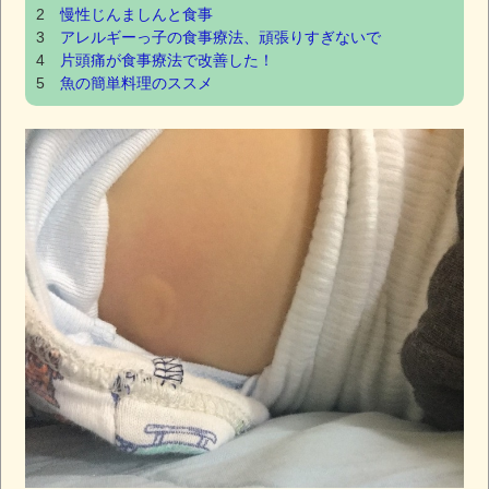
2
慢性じんましんと食事
3
アレルギーっ子の食事療法、頑張りすぎないで
4
片頭痛が食事療法で改善した！
5
魚の簡単料理のススメ