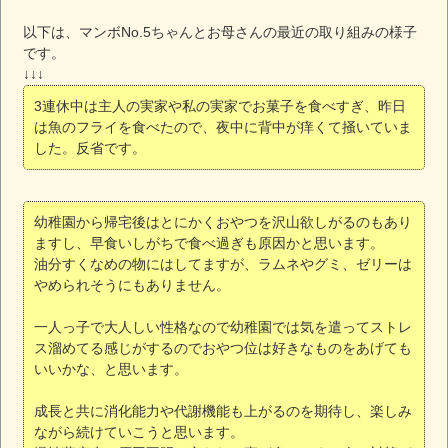
以下は、マンボNo.5ちゃんとお母さんの最近の取り組みの様子
です。
↓↓↓
3連休中は主人の実家や私の実家でお菓子を食べすぎ、昨日
は魚のフライを食べたので、夜中に背中が痒くて掻いていま
した。反省です。
幼稚園から帰宅後はとにかくおやつを沢山欲しがるのもあり
ますし、早食いしがちで食べ過ぎも原因かと思います。
油分すくなめの物にはしてますが、ラムネやグミ、ゼリーは
やめられそうにもありません。
一人っ子で大人しい性格なので幼稚園では気を遣ってストレ
ス溜めてる感じがするのでおやつ位は好きなものをあげても
いいかな、と思います。
成長と共に消化能力や代謝機能も上がるのを期待し、楽しみ
ながら続けていこうと思います。