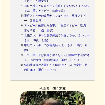
トピー 四歳女児）
コロナ禍にアレルギーを発症しやすいわけ（マルち
ゃん 重症アトピー 四歳女児）
重症アトピーの改善例（マルちゃん 重症アトピ
ー 四歳女児）
アトピーが改善した食事。（重症アトピー・喘息
米っ子君 ４歳 男子)
食物アレルギーは食事療法で改善するか。(かっしー
さん 30代 女性)
甲殻アレルギーの改善例(かっしーさん 30代 女
性)
「ステロイドは皮膚が黒くなる」は誤解です(ゆにさ
ん 30代女性 結節性痒疹・重症アトピー)
結節性痒疹が改善した！(ゆにさん 30代女性 結
節性痒疹・重症アトピー)
執筆者：
佐々木愛