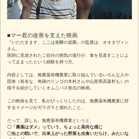
■マー君の改善を支えた映画
『いただきます、ここは発酵の楽園』の監督は、オオタヴィン
さん。
医師に見放されたご自分の病気の進行が、食を見直すことによ
って止まったという経験を持つ方。
内容としては、無農薬有機農業に取り組んでいるいろんな人や
団体（有名な、奇跡のリンゴの木村さんや山形県高畠村も）の
様子を紹介していくオムニバス形式の映画。
この映画を見て、私がびっくりしたのは、無農薬有機農業に対
するイメージがガラガラと崩れたこと。
だって、誰しも、無農薬有機農業というと、
〇「農薬はダメ」っていう、ちょっと高尚な感じ
〇虫との戦いで、出来上がった野菜も虫食いだらけ、みたいな