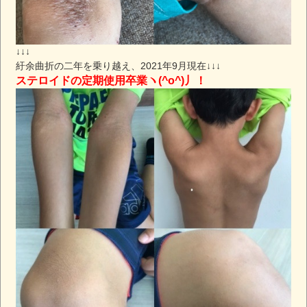
↓↓↓
紆余曲折の二年を乗り越え、2021年9月現在↓↓↓
ステロイドの定期使用卒業ヽ(^o^)丿！