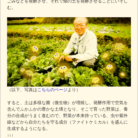
ごみなどを発酵させ、それで畑の土を発酵させることにいそし
む。
（以下、写真は
こちらのページ
より）
すると、土は多様な菌（微生物）が増殖し、発酵作用で空気を
含んでふかふかの豊かな土壌となり、そこで育った野菜は、養
分の合成がうまく進むので、野菜が本来持っている、虫や紫外
線などから自分たちを守る成分（ファイトケミカル）を盛んに
生成するようになる。
↓↓↓