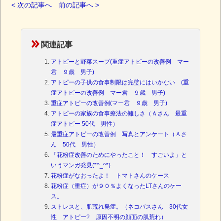
< 次の記事へ
前の記事へ >
関連記事
アトピーと野菜スープ(重症アトピーの改善例 マー
君 ９歳 男子)
アトピーの子供の食事制限は完璧にはいかない (重
症アトピーの改善例 マー君 ９歳 男子)
重症アトピーの改善例(マー君 ９歳 男子)
アトピーの家族の食事療法の難しさ（Ａさん 最重
症アトピー 50代 男性）
最重症アトピーの改善例 写真とアンケート（Ａさ
ん 50代 男性）
「花粉症改善のためにやったこと！ すごいよ」と
いうマンガ発見(*^_^*)
花粉症がなおったよ！ トマトさんのケース
花粉症（重症）が９０％よくなったLTさんのケー
ス。
ストレスと、肌荒れ発症。（ネコバスさん 30代女
性 アトピー? 原因不明の顔面の肌荒れ）