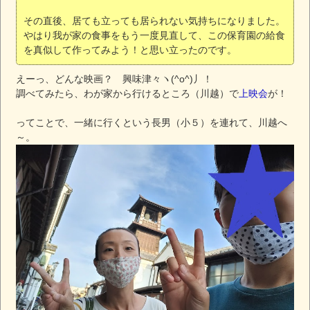
その直後、居ても立っても居られない気持ちになりました。
やはり我が家の食事をもう一度見直して、この保育園の給食
を真似して作ってみよう！と思い立ったのです。
えーっ、どんな映画？ 興味津々ヽ(^o^)丿！
調べてみたら、わが家から行けるところ（川越）で
上映会
が！
ってことで、一緒に行くという長男（小５）を連れて、川越へ
～。