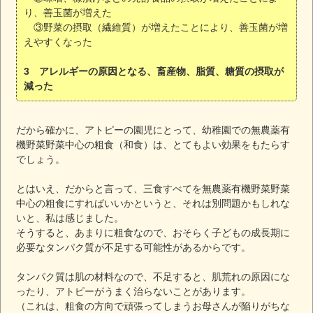
り、善玉菌が増えた
③野菜の摂取（繊維質）が増えたことにより、善玉菌が増
えやすくなった
3 アレルギーの原因となる、畜産物、脂質、糖質の摂取が
減った
だから確かに、アトピーの園児にとって、幼稚園での無農薬有
機野菜野菜中心の粗食（和食）は、とてもよい効果をもたらす
でしょう。
とはいえ、だからと言って、三食すべてを無農薬有機野菜野菜
中心の粗食にすればいいかというと、それは別問題かもしれな
いと、私は感じました。
そうすると、あまりに粗食なので、おそらく子どもの成長期に
必要なタンパク質が不足する可能性があるからです。
タンパク質は肌の材料なので、不足すると、肌荒れの原因にな
ったり、アトピーがうまく治らないことがあります。
（これは、粗食の方向で頑張ってしまうお母さんが陥りがちな