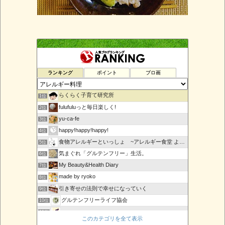
ランキング
ポイント
ブロ画
らくらく子育て研究所
1位
fulufuluっと毎日楽しく!
2位
yu-ca-fe
3位
happy!happy!happy!
4位
食物アレルギーといっしょ ~アレルギー食堂 よってんべぇ~
5位
気まぐれ「グルテンフリー」生活。
6位
My Beauty&Health Diary
7位
made by ryoko
8位
引き寄せの法則で幸せになっていく
9位
グルテンフリーライフ協会
10位
marque page
11位
このカテゴリを全て表示
URBAN SLOW LIFE〜発酵ワークショップのレシピ〜
12位