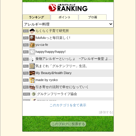
ランキング
ポイント
ブロ画
らくらく子育て研究所
1位
fulufuluっと毎日楽しく!
2位
yu-ca-fe
3位
happy!happy!happy!
4位
食物アレルギーといっしょ ~アレルギー食堂 よってんべぇ~
5位
気まぐれ「グルテンフリー」生活。
6位
My Beauty&Health Diary
7位
made by ryoko
8位
引き寄せの法則で幸せになっていく
9位
グルテンフリーライフ協会
10位
marque page
11位
このカテゴリを全て表示
URBAN SLOW LIFE〜発酵ワークショップのレシピ〜
12位
参加する
その槍を
13位
アレルギーっ子ママのまねっこごはん
14位
このブログに投票する
複合アレルギーのアトピーっ子育児・除去食レシピ
15位