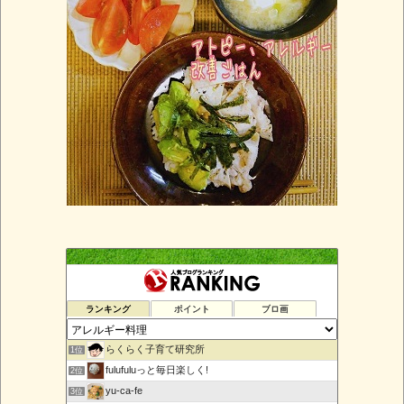
ランキング
ポイント
ブロ画
らくらく子育て研究所
1位
fulufuluっと毎日楽しく!
2位
yu-ca-fe
3位