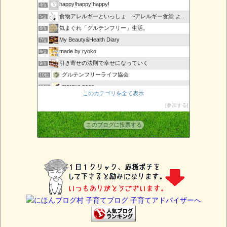
happy!happy!happy!
4位
食物アレルギーといっしょ ~アレルギー食堂 よってんべぇ~
5位
気まぐれ「グルテンフリー」生活。
6位
My Beauty&Health Diary
7位
made by ryoko
8位
引き寄せの法則で幸せになっていく
9位
グルテンフリーライフ協会
10位
marque page
11位
このカテゴリを全て表示
URBAN SLOW LIFE〜発酵ワークショップのレシピ〜
12位
参加する
その槍を
13位
アレルギーっ子ママのまねっこごはん
14位
このブログに投票する
複合アレルギーのアトピーっ子育児・除去食レシピ
15位