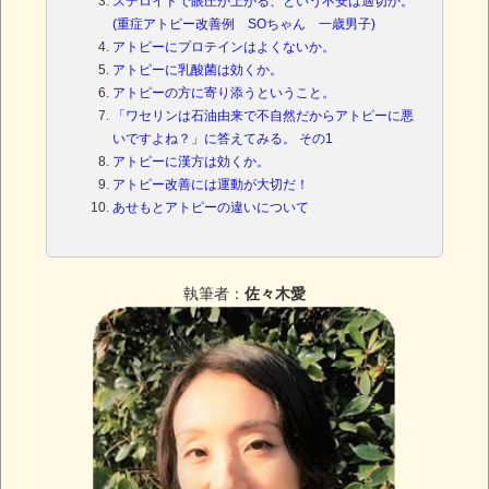
ステロイドで眼圧が上がる、という不安は適切か。
(重症アトピー改善例 SOちゃん 一歳男子)
アトピーにプロテインはよくないか。
アトピーに乳酸菌は効くか。
アトピーの方に寄り添うということ。
「ワセリンは石油由来で不自然だからアトピーに悪
いですよね？」に答えてみる。 その1
アトピーに漢方は効くか。
アトピー改善には運動が大切だ！
あせもとアトピーの違いについて
執筆者：
佐々木愛