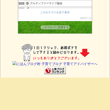
グルテンフリーライフ協会
10位
marque page
11位
このカテゴリを全て表示
その槍を
12位
参加する
URBAN SLOW LIFE〜発酵ワークショップのレシピ〜
13位
アレルギーっ子ママのまねっこごはん
14位
このブログに投票する
重度食物アレルギーっ子とアレルギー母さんの無添加生活
15位
サイトマップ
プライバシーポリシー
お問い合わせ
特定商取引の表記
Copyright ©
らくらく子育て研究所
All rights reserved.