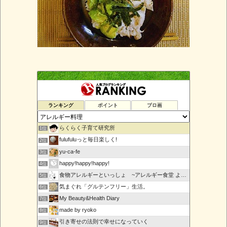
ランキング
ポイント
ブロ画
らくらく子育て研究所
1位
fulufuluっと毎日楽しく!
2位
yu-ca-fe
3位
happy!happy!happy!
4位
食物アレルギーといっしょ ~アレルギー食堂 よってんべぇ~
5位
気まぐれ「グルテンフリー」生活。
6位
My Beauty&Health Diary
7位
made by ryoko
8位
引き寄せの法則で幸せになっていく
9位