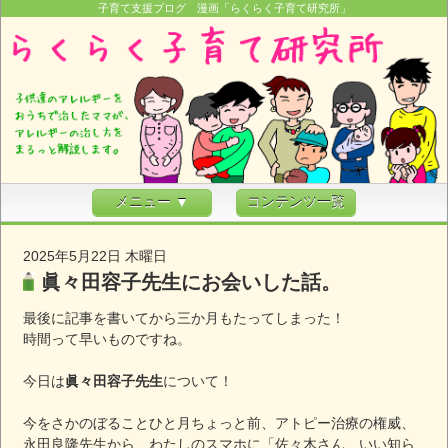
子育て支援ブログ 漫画「らくらく子育て研究所」
メニュー ▼
コンテンツ一覧
2025年5月22日 木曜日
眞々田容子先生にお会いした話。
最後に記事を書いてから三か月もたってしまった！
時間って早いものですね。
今日は
眞々田容子先生
について！
今をさかのぼることひと月ちょっと前、アトピー治療の権威、
永田良隆先生から、わたしのスマホに「佐々木さん、いい知ら