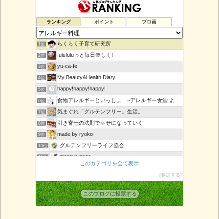
ランキング
ポイント
ブロ画
らくらく子育て研究所
1位
fulufuluっと毎日楽しく!
2位
yu-ca-fe
3位
My Beauty&Health Diary
4位
happy!happy!happy!
5位
食物アレルギーといっしょ ~アレルギー食堂 よってんべぇ~
6位
気まぐれ「グルテンフリー」生活。
7位
引き寄せの法則で幸せになっていく
8位
made by ryoko
9位
グルテンフリーライフ協会
10位
marque page
11位
このカテゴリを全て表示
URBAN SLOW LIFE〜発酵ワークショップのレシピ〜
12位
参加する
その槍を
13位
アレルギーっ子ママのまねっこごはん
14位
このブログに投票する
重度食物アレルギーっ子とアレルギー母さんの無添加生活
15位