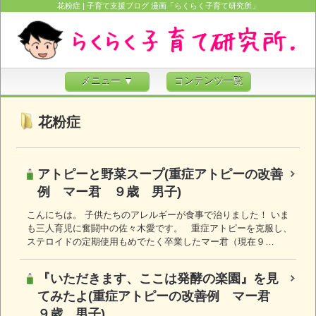
花粉症 | 子育て支援ブログ 漫画「らくらく子育て研究所」
メニュー ▼
コンテンツ一覧
花粉症
アトピーと野菜スープ(重症アトピーの改善
例 マー君 ９歳 男子)
こんにちは。 子供たちのアレルギーが食事で治りました！ いま
も三人育児に奮闘中の佐々木愛です。 重症アトピーを克服し、
ステロイドの定期使用もめでたく卒業したマー君（現在９…
『いただきます、ここは発酵の楽園』を見
てみたよ(重症アトピーの改善例 マー君
９歳 男子)