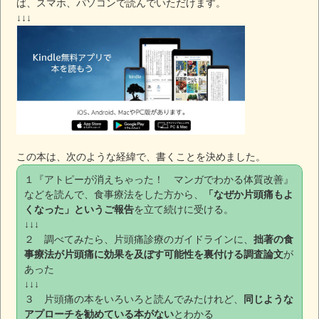
ば、スマホ、パソコンで読んでいただけます。
↓↓↓
この本は、次のような経緯で、書くことを決めました。
１『アトピーが消えちゃった！ マンガでわかる体質改善』
などを読んで、食事療法をした方から、
「なぜか片頭痛もよ
くなった」というご報告
を立て続けに受ける。
↓↓↓
２ 調べてみたら、片頭痛診療のガイドラインに、
拙著の食
事療法が片頭痛に効果を及ぼす可能性を裏付ける調査論文
が
あった
↓↓↓
３ 片頭痛の本をいろいろと読んでみたけれど、
同じような
アプローチを勧めている本がない
とわかる