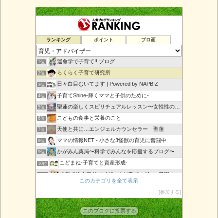
ランキング
ポイント
ブロ画
運命学で子育て!! ブログ
1位
らくらく子育て研究所
2位
日々白目むいてます | Powered by NAPBIZ
3位
子育てShine-輝くママと子供のために-
4位
聖蓮の楽しくスピリチュアルレッスン〜女性性の目覚め〜
5位
こどもの食事と栄養のこと
6位
天使と共に…エンジェルカウンセラー 聖蓮
7位
ママの情報NET - 小さな3怪獣の育児に奮闘中
8位
かがみん薬局〜科学でみんなを応援するブログ〜
9位
こどまね-子育てと資産形成-
10位
子育て絵本アドバイザー中尾敦子の絵本×音楽の日々
11位
このカテゴリを全て表示
ゴルファー御用達
12位
参加する
沖縄エンジェルカードAngelRose
13位
子育て初心者必見！
14位
このブログに投票する