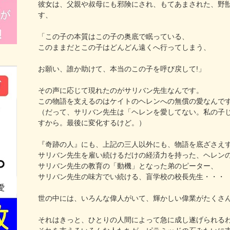
彼女は、父親や叔母にも邪険にされ、もてあまされた、野
す、
「この子の本質はこの子の奥底で眠っている、
このままだとこの子はどんどん遠くへ行ってしまう、
お願い、誰か助けて、本当のこの子を呼び戻して!」
その声に応じて現れたのがサリバン先生なんです。
この物語を支えるのはケイトのヘレンへの無償の愛なんで
（だって、サリバン先生は「ヘレンを愛してない。私の子
すから。最後に変化するけど。）
『奇跡の人』にも、上記の三人以外にも、物語を底ざさえ
サリバン先生を雇い続けるだけの経済力を持った、ヘレン
サリバン先生の教育の「動機」となった弟のピーター、
サリバン先生の味方でい続ける、盲学校の校長先生・・・
世の中には、いろんな偉人がいて、輝かしい偉業がたくさ
それはきっと、ひとりの人間によって急に成し遂げられる