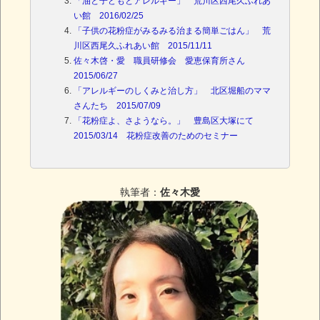
「油と子どもとアレルギー」 荒川区西尾久ふれあ
い館 2016/02/25
「子供の花粉症がみるみる治まる簡単ごはん」 荒
川区西尾久ふれあい館 2015/11/11
佐々木啓・愛 職員研修会 愛恵保育所さん
2015/06/27
「アレルギーのしくみと治し方」 北区堀船のママ
さんたち 2015/07/09
「花粉症よ、さようなら。」 豊島区大塚にて
2015/03/14 花粉症改善のためのセミナー
執筆者：
佐々木愛