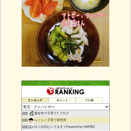
ランキング
ポイント
ブロ画
運命学で子育て!! ブログ
1位
らくらく子育て研究所
2位
日々白目むいてます | Powered by NAPBIZ
3位