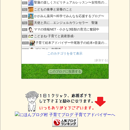
聖蓮の楽しくスピリチュアルレッスン〜女性性の目覚め〜
4位
こどもの食事と栄養のこと
5位
かがみん薬局〜科学でみんなを応援するブログ〜
6位
天使と共に…エンジェルカウンセラー 聖蓮
7位
ママの情報NET - 小さな3怪獣の育児に奮闘中
8位
こどまね-子育てと資産形成-
9位
子育て絵本アドバイザー中尾敦子の絵本×音楽の日々
10位
ゴルファー御用達
11位
このカテゴリを全て表示
沖縄エンジェルカードAngelRose
12位
参加する
子育てShine-輝くママと子供のために-
13位
子育て初心者必見！
14位
このブログに投票する
大崎すみこの「健康子育て応援ブログ」
15位