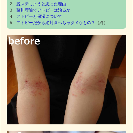
2
脱ステしようと思った理由
3
藤川理論でアトピーは治るか
4
アトピーと保湿について
5
アトピーだから絶対食べちゃダメなもの？
（終）