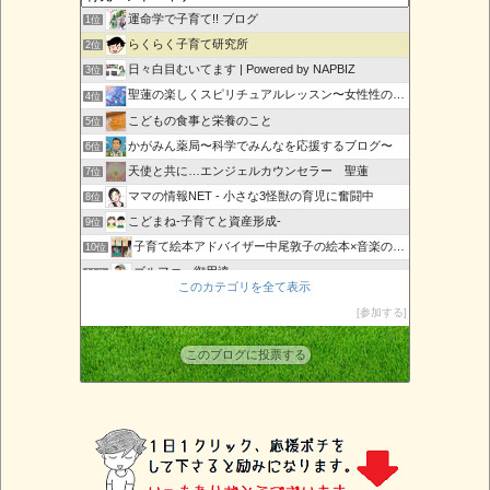
運命学で子育て!! ブログ
1位
らくらく子育て研究所
2位
日々白目むいてます | Powered by NAPBIZ
3位
聖蓮の楽しくスピリチュアルレッスン〜女性性の目覚め〜
4位
こどもの食事と栄養のこと
5位
かがみん薬局〜科学でみんなを応援するブログ〜
6位
天使と共に…エンジェルカウンセラー 聖蓮
7位
ママの情報NET - 小さな3怪獣の育児に奮闘中
8位
こどまね-子育てと資産形成-
9位
子育て絵本アドバイザー中尾敦子の絵本×音楽の日々
10位
ゴルファー御用達
11位
このカテゴリを全て表示
沖縄エンジェルカードAngelRose
12位
参加する
子育てShine-輝くママと子供のために-
13位
子育て初心者必見！
14位
このブログに投票する
大崎すみこの「健康子育て応援ブログ」
15位