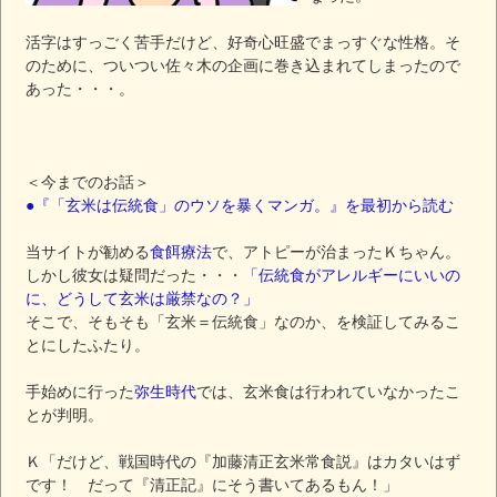
活字はすっごく苦手だけど、好奇心旺盛でまっすぐな性格。そ
のために、ついつい佐々木の企画に巻き込まれてしまったので
あった・・・。
＜今までのお話＞
●『「玄米は伝統食」のウソを暴くマンガ。』を最初から読む
当サイトが勧める
食餌療法
で、アトピーが治まったＫちゃん。
しかし彼女は疑問だった・・・
「伝統食がアレルギーにいいの
に、どうして玄米は厳禁なの？」
そこで、そもそも「玄米＝伝統食」なのか、を検証してみるこ
とにしたふたり。
手始めに行った
弥生時代
では、玄米食は行われていなかったこ
とが判明。
Ｋ「だけど、戦国時代の『加藤清正玄米常食説』はカタいはず
です！ だって『清正記』にそう書いてあるもん！」