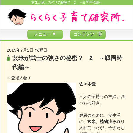
玄米が武士の強さの秘密？ 2 ～戦国時代編～
メニュー ▼
コンテンツ一覧
2015年7月1日 水曜日
玄米が武士の強さの秘密？ 2 ～戦国時
代編～
＜登場人物＞
佐々木愛
三人の子持ちの主婦。調
べもの好き。
健康のために、食生活
に、
玄米、植物油
を取り
入れていたが、子供たち