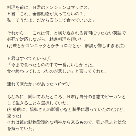
料理を前に、Ｈ君のテンションはマックス。
Ｈ君「これ、全部動物が入ってないの？」
私「そうだよ、だから安心して食べていいよ」
それから、「これは何」と繰り返される質問につたない英語で
必死で対応しながら、精進料理を頂いた。
(お麩とかコンニャクとかチョロギとか、解説が難しすぎる泣)
Ｈ君はすべてたいらげ、
「今まで食べたものの中で一番おいしかった。
食べ終わってしまったのが悲しい」と言ってくれた。
連れて来たかいがあったヽ(^o^)丿
ちなみに、聞いてみたところ、Ｈ君は自分の意志でビーガンと
して生きることを選択していた。
(年齢的に、親御さんの影響かなと勝手に思っていたのだけど、
違った)
それは彼の動物愛護的な精神から来るもので、強い意志と信念
を持っていた。