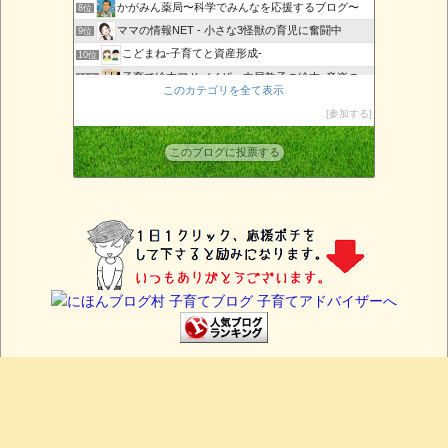
かがみん薬局〜科学でみんなを応援するブログ〜
8位
ママの情報NET - 小さな3怪獣の育児に奮闘中
9位
こどまね-子育てと資産形成-
10位
子育て絵本アドバイザー中尾敦子の絵本×音楽の日々
11位
このカテゴリを全て表示
ゴルファー御用達
12位
参加する
沖縄エンジェルカードAngelRose
13位
子育て初心者必見！
14位
このブログに投票する
大崎すみこの「健康子育て応援ブログ」
15位
サイトマップ
プライバシーポリシー
お問い合わせ
特定商取引の表記