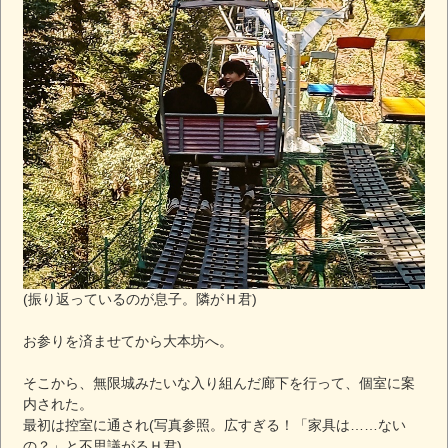
(振り返っているのが息子。隣がＨ君)
お参りを済ませてから大本坊へ。
そこから、無限城みたいな入り組んだ廊下を行って、個室に案
内された。
最初は控室に通され(写真参照。広すぎる！「家具は……ない
の？」と不思議がるＨ君)