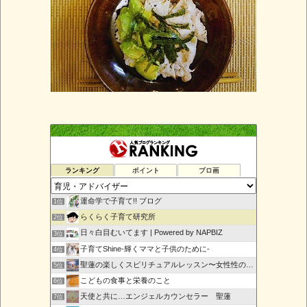
ランキング
ポイント
ブロ画
運命学で子育て!! ブログ
1位
らくらく子育て研究所
2位
日々白目むいてます | Powered by NAPBIZ
3位
子育てShine-輝くママと子供のために-
4位
聖蓮の楽しくスピリチュアルレッスン〜女性性の目覚め〜
5位
こどもの食事と栄養のこと
6位
天使と共に…エンジェルカウンセラー 聖蓮
7位