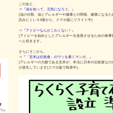
このあと、
⇒『油を知って、元気になろう。』
(油の分類、油とアレルギーや健康との関係、健康になるた
読みにくいＡ4版から、スマホ版にリライト中)
⇒『アトピーなんかこわくない！』
(アトピーを始めとしたアレルギーを改善させるための食事
へと続きます。
さらにそこから、
⇒『「玄米は伝統食」のウソを暴くマンガ。』
(アレルギーの大敵である玄米が、本当に日本の伝統食なの
が派生しています(スマホ版で執筆中)。