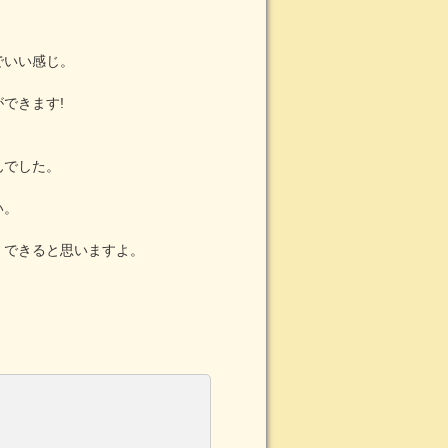
でいい感じ。
できます!
んでした。
い。
くできると思いますよ。