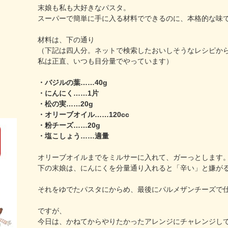
末娘も私も大好きなパスタ。
スーパーで簡単に手に入る材料でできるのに、本格的な味
材料は、下の通り
（下記は四人分。ネットで検索したおいしそうなレシピか
私は正直、いつも目分量でやっています）
・バジルの葉……40g
・にんにく……1片
・松の実……20g
・オリーブオイル……120cc
・粉チーズ……20g
・塩こしょう……適量
オリーブオイルまでをミルサーに入れて、ガーっとします
下の末娘は、にんにくを分量通り入れると「辛い」と嫌が
それをゆでたパスタにからめ、最後にパルメザンチーズで
ですが、
今日は、かねてからやりたかったアレンジにチャレンジし