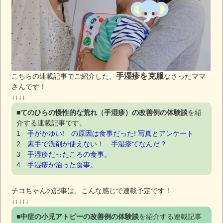
手湿疹を克服
こちらの連載記事でご紹介した、
なさったママ
さんです！
↓↓↓↓
■
てのひらの慢性的な荒れ（手湿疹）の改善例の体験談
を紹
介する連載記事です。
1
手がかゆい! の原因は食事だった! 写真とアンケート
2
素手で洗剤が使えない！ 手湿疹てなんだ？
3
手湿疹だったころの食事。
4
手湿疹が治った食事。
チコちゃんの記事は、こんな感じで連載予定です！
↓↓↓↓↓
■
中症の小児アトピーの改善例の体験談
を紹介する連載記事