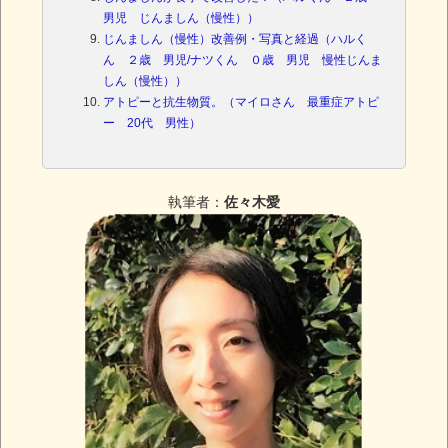
男児 じんましん（慢性））
じんましん（慢性）改善例・写真と経過（ハルく
ん ２歳 男児/ナツくん ０歳 男児 慢性じんま
しん（慢性））
アトピーと抗生物質。（マイロさん 最重症アトピ
ー 20代 男性）
執筆者：
佐々木愛