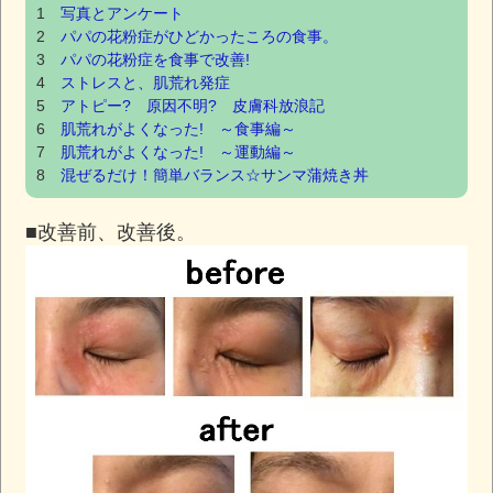
1
写真とアンケート
2
パパの花粉症がひどかったころの食事。
3
パパの花粉症を食事で改善!
4
ストレスと、肌荒れ発症
5
アトピー? 原因不明? 皮膚科放浪記
6
肌荒れがよくなった! ～食事編～
7
肌荒れがよくなった! ～運動編～
8
混ぜるだけ！簡単バランス☆サンマ蒲焼き丼
■改善前、改善後。