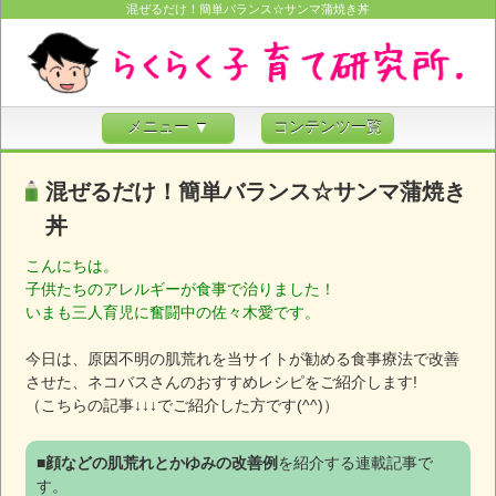
混ぜるだけ！簡単バランス☆サンマ蒲焼き丼
メニュー ▼
コンテンツ一覧
混ぜるだけ！簡単バランス☆サンマ蒲焼き
丼
こんにちは。
子供たちのアレルギーが食事で治りました！
いまも三人育児に奮闘中の佐々木愛です。
今日は、原因不明の肌荒れを当サイトが勧める食事療法で改善
させた、ネコバスさんのおすすめレシピをご紹介します!
（こちらの記事↓↓↓でご紹介した方です(^^)）
■
顔などの肌荒れとかゆみの改善例
を紹介する連載記事で
す。