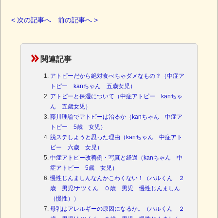
< 次の記事へ
前の記事へ >
関連記事
アトピーだから絶対食べちゃダメなもの？（中症ア
トピー kanちゃん 五歳女児）
アトピーと保湿について（中症アトピー kanちゃ
ん 五歳女児）
藤川理論でアトピーは治るか（kanちゃん 中症ア
トピー 5歳 女児）
脱ステしようと思った理由（kanちゃん 中症アト
ピー 六歳 女児）
中症アトピー改善例・写真と経過（kanちゃん 中
症アトピー 5歳 女児）
慢性じんましんなんかこわくない！（ハルくん ２
歳 男児/ナツくん ０歳 男児 慢性じんましん
（慢性））
母乳はアレルギーの原因になるか。（ハルくん ２