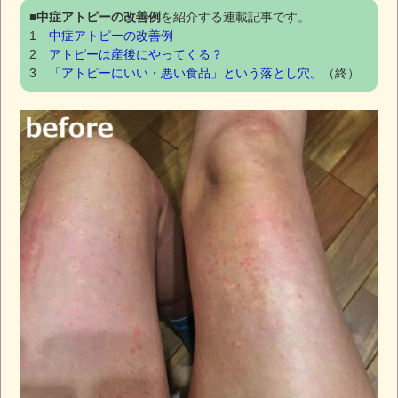
■
中症アトピーの改善例
を紹介する連載記事です。
1
中症アトピーの改善例
2
アトピーは産後にやってくる？
3
「アトピーにいい・悪い食品」という落とし穴。
（終）