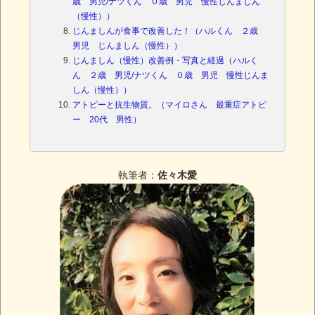
歳 男児/ナツくん ０歳 男児 慢性じんましん
（慢性））
じんましんが食事で改善した！（ハルくん ２歳
男児 じんましん（慢性））
じんましん（慢性）改善例・写真と経過（ハルく
ん ２歳 男児/ナツくん ０歳 男児 慢性じんま
しん（慢性））
アトピーと抗生物質。（マイロさん 最重症アトピ
ー 20代 男性）
執筆者：
佐々木愛