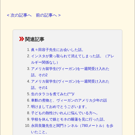
< 次の記事へ
前の記事へ >
関連記事
眞々田容子先生にお会いした話。
インスタが乗っ取られて消えてしまった話。（アレ
ルギー関係なし）
アメリカ留学生(ヴィーガン)を一週間受け入れた
話。その2
アメリカ留学生(ヴィーガン)を一週間受け入れた
話。その1
生のタラコを煮てみた(^^)/
車麩の煮物と、ヴィーガンのアメリカ少年の話
明けましておめでとうございます。
子どもの熱性けいれんに悩んでいる方へ。
学校を休んで娘とモネの睡蓮を見に行った話。
永田良隆先生と関門トンネル（780メートル）を歩
いたこと。