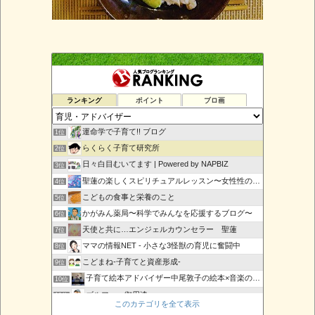
ランキング
ポイント
ブロ画
運命学で子育て!! ブログ
1位
らくらく子育て研究所
2位
日々白目むいてます | Powered by NAPBIZ
3位
聖蓮の楽しくスピリチュアルレッスン〜女性性の目覚め〜
4位
こどもの食事と栄養のこと
5位
かがみん薬局〜科学でみんなを応援するブログ〜
6位
天使と共に…エンジェルカウンセラー 聖蓮
7位
ママの情報NET - 小さな3怪獣の育児に奮闘中
8位
こどまね-子育てと資産形成-
9位
子育て絵本アドバイザー中尾敦子の絵本×音楽の日々
10位
ゴルファー御用達
11位
このカテゴリを全て表示
子育てShine-輝くママと子供のために-
12位