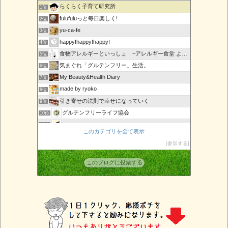
らくらく子育て研究所
1位
fulufuluっと毎日楽しく!
2位
yu-ca-fe
3位
happy!happy!happy!
4位
食物アレルギーといっしょ ~アレルギー食堂 よってんべぇ~
5位
気まぐれ「グルテンフリー」生活。
6位
My Beauty&Health Diary
7位
made by ryoko
8位
引き寄せの法則で幸せになっていく
9位
グルテンフリーライフ協会
10位
marque page
11位
このカテゴリを全て表示
URBAN SLOW LIFE〜発酵ワークショップのレシピ〜
12位
参加する
その槍を
13位
アレルギーっ子ママのまねっこごはん
14位
このブログに投票する
複合アレルギーのアトピーっ子育児・除去食レシピ
15位