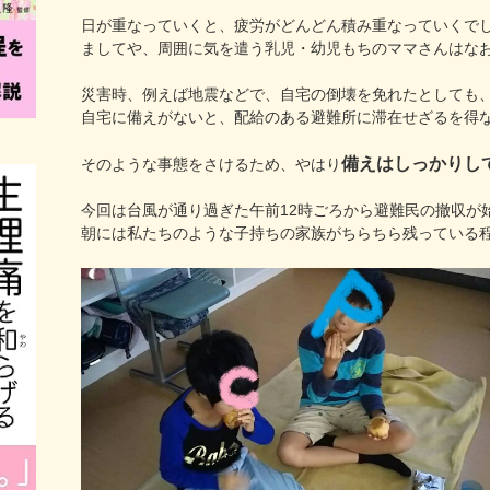
日が重なっていくと、疲労がどんどん積み重なっていくで
ましてや、周囲に気を遣う乳児・幼児もちのママさんはな
災害時、例えば地震などで、自宅の倒壊を免れたとしても
自宅に備えがないと、配給のある避難所に滞在せざるを得
備えはしっかりし
そのような事態をさけるため、やはり
今回は台風が通り過ぎた午前12時ごろから避難民の撤収が
朝には私たちのような子持ちの家族がちらちら残っている