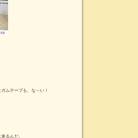
たガムテープも、な～い！
に来るんだ。