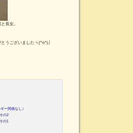
男と長女。
うございましたヽ(^o^)丿
ルギー関係なし）
その2
その1