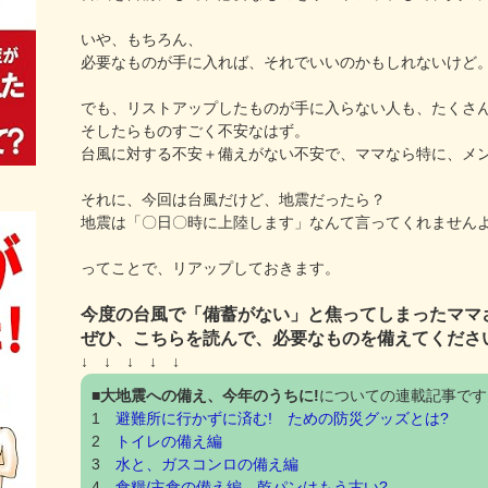
いや、もちろん、
必要なものが手に入れば、それでいいのかもしれないけど
でも、リストアップしたものが手に入らない人も、たくさ
そしたらものすごく不安なはず。
台風に対する不安＋備えがない不安で、ママなら特に、メ
それに、今回は台風だけど、地震だったら？
地震は「〇日〇時に上陸します」なんて言ってくれません
ってことで、リアップしておきます。
今度の台風で「備蓄がない」と焦ってしまったママ
ぜひ、こちらを読んで、必要なものを備えてくださ
↓ ↓ ↓ ↓ ↓
■
大地震への備え、今年のうちに!
についての連載記事です
1
避難所に行かずに済む! ための防災グッズとは?
2
トイレの備え編
3
水と、ガスコンロの備え編
4
食糧/主食の備え編 乾パンはもう古い?