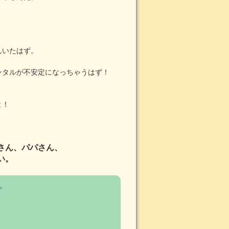
。
んいたはず。
ンタルが不安定になっちゃうはず！
よ！
さん、パパさん、
い。
。