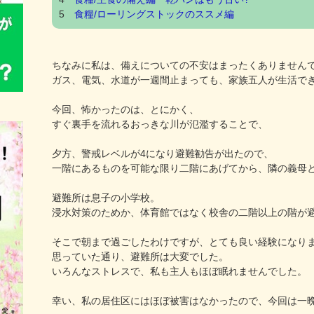
5
食糧/ローリングストックのススメ編
ちなみに私は、備えについての不安はまったくありません
ガス、電気、水道が一週間止まっても、家族五人が生活で
今回、怖かったのは、とにかく、
すぐ裏手を流れるおっきな川が氾濫することで、
夕方、警戒レベルが4になり避難勧告が出たので、
一階にあるものを可能な限り二階にあげてから、隣の義母
避難所は息子の小学校。
浸水対策のためか、体育館ではなく校舎の二階以上の階が
そこで朝まで過ごしたわけですが、とても良い経験になり
思っていた通り、避難所は大変でした。
いろんなストレスで、私も主人もほぼ眠れませんでした。
幸い、私の居住区にはほぼ被害はなかったので、今回は一