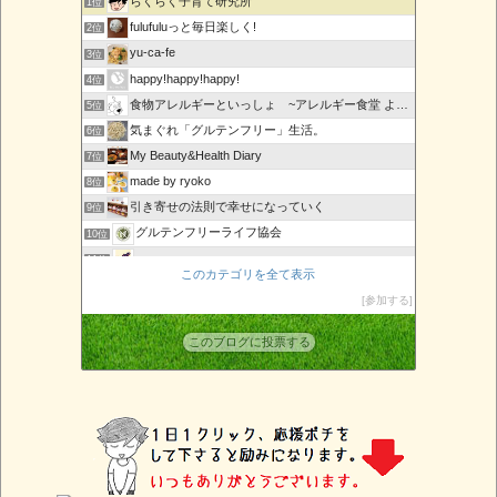
らくらく子育て研究所
1位
fulufuluっと毎日楽しく!
2位
yu-ca-fe
3位
happy!happy!happy!
4位
食物アレルギーといっしょ ~アレルギー食堂 よってんべぇ~
5位
気まぐれ「グルテンフリー」生活。
6位
My Beauty&Health Diary
7位
made by ryoko
8位
引き寄せの法則で幸せになっていく
9位
グルテンフリーライフ協会
10位
marque page
11位
このカテゴリを全て表示
URBAN SLOW LIFE〜発酵ワークショップのレシピ〜
12位
参加する
アレルギーっ子ママのまねっこごはん
13位
その槍を
14位
このブログに投票する
重度食物アレルギーっ子とアレルギー母さんの無添加生活
15位