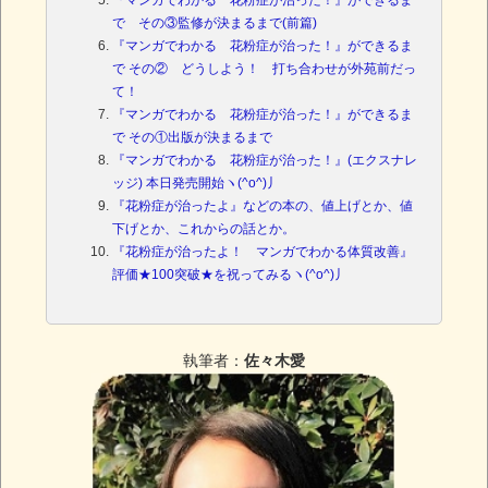
で その③監修が決まるまで(前篇)
『マンガでわかる 花粉症が治った！』ができるま
で その② どうしよう！ 打ち合わせが外苑前だっ
て！
『マンガでわかる 花粉症が治った！』ができるま
で その①出版が決まるまで
『マンガでわかる 花粉症が治った！』(エクスナレ
ッジ) 本日発売開始ヽ(^o^)丿
『花粉症が治ったよ』などの本の、値上げとか、値
下げとか、これからの話とか。
『花粉症が治ったよ！ マンガでわかる体質改善』
評価★100突破★を祝ってみるヽ(^o^)丿
執筆者：
佐々木愛