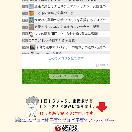
聖蓮の楽しくスピリチュアルレッスン〜女性性の目覚め〜
4位
こどもの食事と栄養のこと
5位
かがみん薬局〜科学でみんなを応援するブログ〜
6位
天使と共に…エンジェルカウンセラー 聖蓮
7位
ママの情報NET - 小さな3怪獣の育児に奮闘中
8位
こどまね-子育てと資産形成-
9位
子育て絵本アドバイザー中尾敦子の絵本×音楽の日々
10位
ゴルファー御用達
11位
このカテゴリを全て表示
子育てShine-輝くママと子供のために-
12位
参加する
子育て初心者必見！
13位
大崎すみこの「健康子育て応援ブログ」
14位
このブログに投票する
『プレシャス・マミーのJOYJOYワールド』
15位