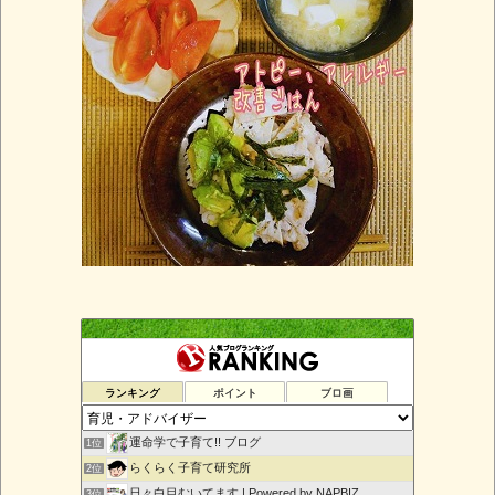
ランキング
ポイント
ブロ画
運命学で子育て!! ブログ
1位
らくらく子育て研究所
2位
日々白目むいてます | Powered by NAPBIZ
3位