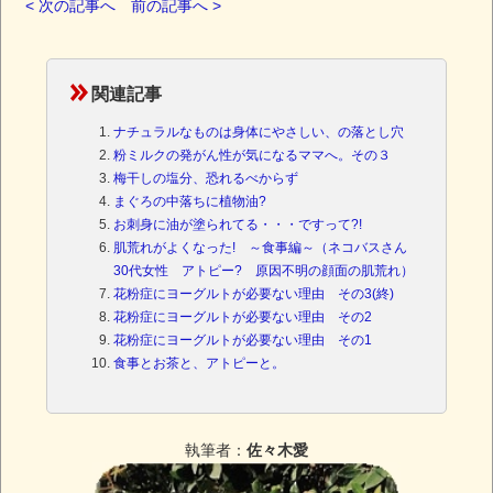
< 次の記事へ
前の記事へ >
関連記事
ナチュラルなものは身体にやさしい、の落とし穴
粉ミルクの発がん性が気になるママへ。その３
梅干しの塩分、恐れるべからず
まぐろの中落ちに植物油?
お刺身に油が塗られてる・・・ですって?!
肌荒れがよくなった! ～食事編～（ネコバスさん
30代女性 アトピー? 原因不明の顔面の肌荒れ）
花粉症にヨーグルトが必要ない理由 その3(終)
花粉症にヨーグルトが必要ない理由 その2
花粉症にヨーグルトが必要ない理由 その1
食事とお茶と、アトピーと。
執筆者：
佐々木愛