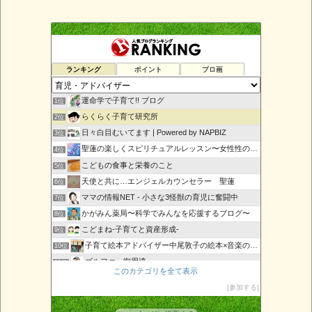
ランキング
ポイント
ブロ画
運命学で子育て!! ブログ
1位
らくらく子育て研究所
2位
日々白目むいてます | Powered by NAPBIZ
3位
聖蓮の楽しくスピリチュアルレッスン〜女性性の目覚め〜
4位
こどもの食事と栄養のこと
5位
天使と共に…エンジェルカウンセラー 聖蓮
6位
ママの情報NET - 小さな3怪獣の育児に奮闘中
7位
かがみん薬局〜科学でみんなを応援するブログ〜
8位
こどまね-子育てと資産形成-
9位
子育て絵本アドバイザー中尾敦子の絵本×音楽の日々
10位
ゴルファー御用達
11位
このカテゴリを全て表示
沖縄エンジェルカードAngelRose
12位
参加する
子育てShine-輝くママと子供のために-
13位
子育て初心者必見！
14位