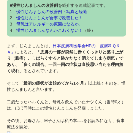
■
慢性じんましんの改善例
を紹介する連載記事です。
1
慢性じんましんの改善例・写真と経過
2
慢性じんましんが食事で改善した！
3
母乳はアレルギーの原因になるか。
4
慢性じんましんなんかこわくない！
（終）
まず、じんましんとは、
日本皮膚科医学会HPの「皮膚科Ｑ＆
Ａ」
によると、
「皮膚の一部が突然に赤くくっきりと盛り上が
り（膨疹）、しばらくすると跡かたなく消えてしまう病気」で
あり、「多くの場合、一回一回の症状は直接思い当たる理由無
く現れ」
るとされています。
そして
「最初の症状が出始めてから1ヶ月」
以上続くものを、慢
性じんましんと言います。
二歳だったハルくんと、母乳を飲んでいたナツくん（当時0才）
は、ほぼ同時にこの慢性じんましんを発症しました。
その後、お母さん、М子さんは私の本↓↓↓をお読みになり、食事
療法を開始。