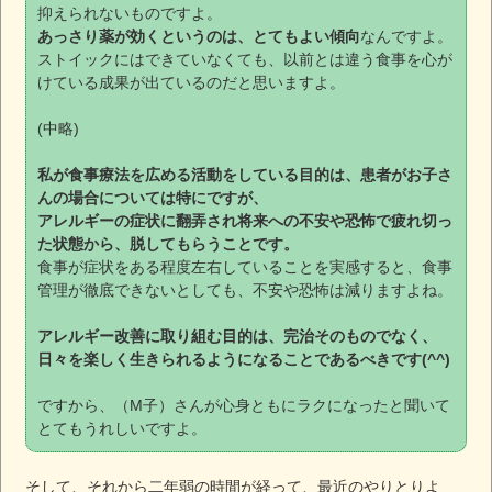
抑えられないものですよ。
あっさり薬が効くというのは、とてもよい傾向
なんですよ。
ストイックにはできていなくても、以前とは違う食事を心が
けている成果が出ているのだと思いますよ。
(中略)
私が食事療法を広める活動をしている目的は、患者がお子さ
んの場合については特にですが、
アレルギーの症状に翻弄され将来への不安や恐怖で疲れ切っ
た状態から、脱してもらうことです。
食事が症状をある程度左右していることを実感すると、食事
管理が徹底できないとしても、不安や恐怖は減りますよね。
アレルギー改善に取り組む目的は、完治そのものでなく、
日々を楽しく生きられるようになることであるべきです(^^)
ですから、（М子）さんが心身ともにラクになったと聞いて
とてもうれしいですよ。
そして、それから二年弱の時間が経って、最近のやりとりよ