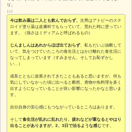
り。
↓↓↓
今は飲み薬は二人とも飲んでおらず、
次男はアトピーのステ
ロイド塗り薬は皮膚科でもらっていて、荒れた時に塗ってい
ます。（強さはミディアムと呼ばれるもの）
じんましんはあれからほぼ出ておらず
、私もだいぶ油断して
いて、気をつけていたころの食生活とはかけ離れた食生活に
なってしまっています（すみません、そしてお恥ずかし
い…）
成長とともに改善されてきたこともあると思いますが、何も
気にしていなかった頃に比べると断然、煮物や魚料理を多く
出すようになっていることが良い影響になったかなと思いま
す。
自分自身の安心感にもつながっているところはあります。
そして
食生活が乱れに乱れたり、疲れなどが重なるとやはり
出ることがありますが、2、3日で治るような感じ
です。