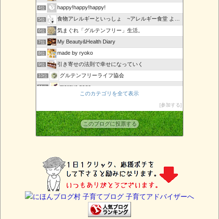
happy!happy!happy!
4位
食物アレルギーといっしょ ~アレルギー食堂 よってんべぇ~
5位
気まぐれ「グルテンフリー」生活。
6位
My Beauty&Health Diary
7位
made by ryoko
8位
引き寄せの法則で幸せになっていく
9位
グルテンフリーライフ協会
10位
marque page
11位
このカテゴリを全て表示
URBAN SLOW LIFE〜発酵ワークショップのレシピ〜
12位
参加する
アレルギーっ子ママのまねっこごはん
13位
その槍を
14位
このブログに投票する
重度食物アレルギーっ子とアレルギー母さんの無添加生活
15位