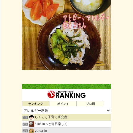
ランキング
ポイント
ブロ画
らくらく子育て研究所
1位
fulufuluっと毎日楽しく!
2位
yu-ca-fe
3位