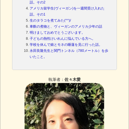
話。その2
アメリカ留学生(ヴィーガン)を一週間受け入れた
話。その1
生のタラコを煮てみた(^^)/
車麩の煮物と、ヴィーガンのアメリカ少年の話
明けましておめでとうございます。
子どもの熱性けいれんに悩んでいる方へ。
学校を休んで娘とモネの睡蓮を見に行った話。
永田良隆先生と関門トンネル（780メートル）を歩
いたこと。
執筆者：
佐々木愛