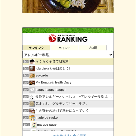
ランキング
ポイント
ブロ画
らくらく子育て研究所
1位
fulufuluっと毎日楽しく!
2位
yu-ca-fe
3位
My Beauty&Health Diary
4位
happy!happy!happy!
5位
食物アレルギーといっしょ ~アレルギー食堂 よってんべぇ~
6位
気まぐれ「グルテンフリー」生活。
7位
引き寄せの法則で幸せになっていく
8位
made by ryoko
9位
marque page
10位
グルテンフリーライフ協会
11位
このカテゴリを全て表示