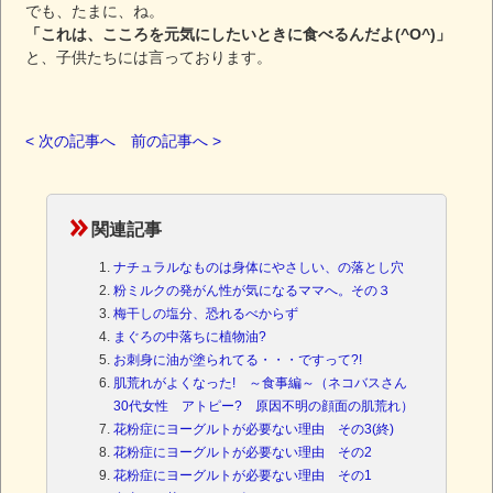
でも、たまに、ね。
「これは、こころを元気にしたいときに食べるんだよ(^O^)」
と、子供たちには言っております。
< 次の記事へ
前の記事へ >
関連記事
ナチュラルなものは身体にやさしい、の落とし穴
粉ミルクの発がん性が気になるママへ。その３
梅干しの塩分、恐れるべからず
まぐろの中落ちに植物油?
お刺身に油が塗られてる・・・ですって?!
肌荒れがよくなった! ～食事編～（ネコバスさん
30代女性 アトピー? 原因不明の顔面の肌荒れ）
花粉症にヨーグルトが必要ない理由 その3(終)
花粉症にヨーグルトが必要ない理由 その2
花粉症にヨーグルトが必要ない理由 その1