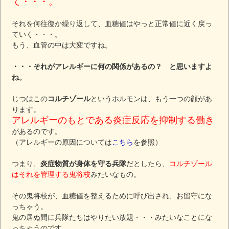
て・・・。
それを何往復か繰り返して、血糖値はやっと正常値に近く戻っ
ていく・・・。
もう、血管の中は大変ですね。
・・・それがアレルギーに何の関係があるの？ と思いますよ
ね。
じつはこの
コルチゾール
というホルモンは、もう一つの顔があ
ります。
アレルギーのもとである炎症反応を抑制する働き
があるのです。
（アレルギーの原因については
こちら
を参照）
つまり、
炎症物質が身体を守る兵隊
だとしたら、
コルチゾール
はそれを管理する鬼将校
みたいなもの。
その鬼将校が、血糖値を整えるために呼び出され、お留守にな
っちゃう。
鬼の居ぬ間に兵隊たちはやりたい放題・・・みたいなことにな
っちゃうのです。