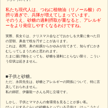
私たち現代人は、つねに植物油（リノール酸）の
摂り過ぎで、兵隊が増えてしまっています。
そのうえ、砂糖の過剰摂取が重なると、アレルギ
ーをより発症しやすくなるわけですね。
実際、長女Ｃは、クリスマス会などでおかしを大量に食べた日
の翌朝、鼻血で枕を汚すことがあります。
これは、夜間、鼻の粘膜からかゆみが出てきて、知らずにかき
むしってしまうためと思われます。
たまに揚げ物をとっても、砂糖を過剰にとらない限り、こうい
う症状は起きません。
■子供と砂糖。
ただ、永田先生は、砂糖とアレルギーの関係について、特に言
及しておられません。
私の師匠、伊藤龍一さんも同じ立場です。
しかし、子供とママさんの食環境を見ることが多い私。
びっくりするぐらいの砂糖をとっている子供は、けっこうたく