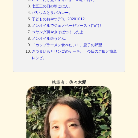
七五三の日の朝ごはん。
バリウムとサバカレー。
子どものおやつ(^^)。20201012
ノンオイルでジェノベーゼソースヽ(^o^)丿
ぺヤング風やきそばつくったよ
ノンオイル焼うどん。
「カップラーメン食べたい！」息子の野望
さつまいもとリンゴのケーキ。 今日のご飯と簡単
レシピ。
執筆者：
佐々木愛